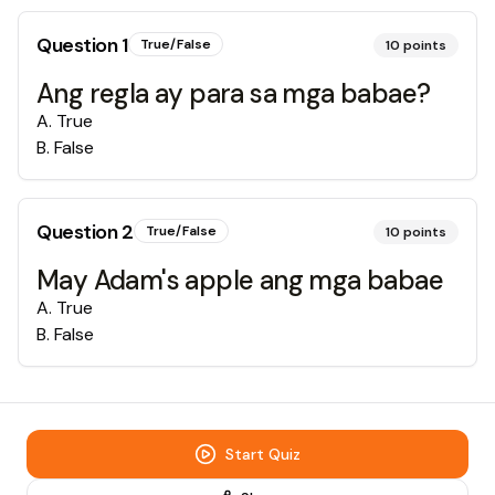
Question
1
True/False
10
points
Ang regla ay para sa mga babae?
A
.
True
B
.
False
Question
2
True/False
10
points
May Adam's apple ang mga babae
A
.
True
B
.
False
Start Quiz