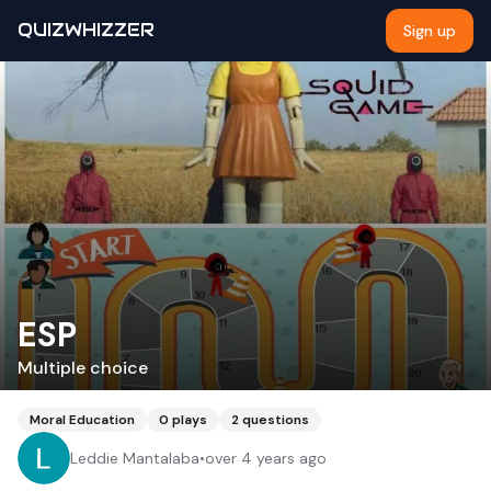
QUIZWHIZZER
Sign up
ESP
Multiple choice
Moral Education
0
plays
2
questions
Leddie Mantalaba
•
over 4 years ago