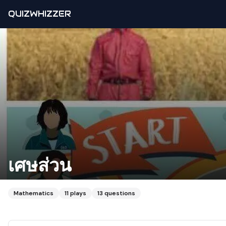
QUIZWHIZZER
เศษส่วน
Mathematics
11
plays
13
questions