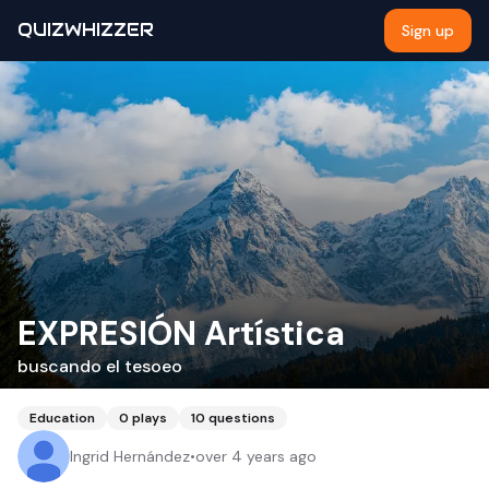
QUIZWHIZZER
Sign up
EXPRESIÓN Artística
buscando el tesoeo
Education
0
plays
10
questions
Ingrid Hernández
•
over 4 years ago