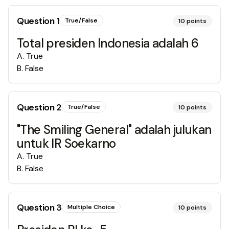
Question
1
True/False
10
points
Total presiden Indonesia adalah 6
A
.
True
B
.
False
Question
2
True/False
10
points
"The Smiling General" adalah julukan
untuk IR Soekarno
A
.
True
B
.
False
Question
3
Multiple Choice
10
points