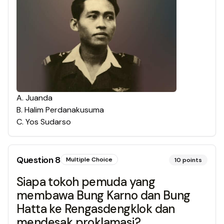
A
.
Juanda
B
.
Halim Perdanakusuma
C
.
Yos Sudarso
Question
8
Multiple Choice
10
points
Siapa tokoh pemuda yang
membawa Bung Karno dan Bung
Hatta ke Rengasdengklok dan
mendesak proklamasi?