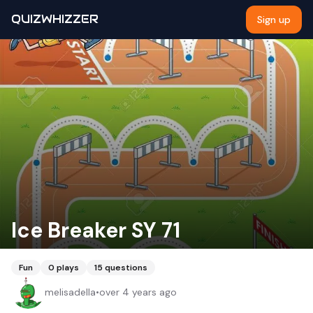
QUIZWHIZZER
Sign up
Ice Breaker SY 71
Fun
0
plays
15
questions
melisadella
•
over 4 years ago