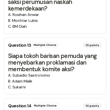
saksi perumusan naskah
kemerdekaan?
A
.
Rosihan Anwar
B
.
Mochtar Lubis
C
.
BM Diah
Question
13
Multiple Choice
10
points
Siapa tokoh barisan pemuda yang
menyebarkan proklamasi dan
membentuk komite aksi?
A
.
Subadio Sastrotomo
B
.
Adam Malik
C
.
Sukarni
Question
14
Multiple Choice
10
points