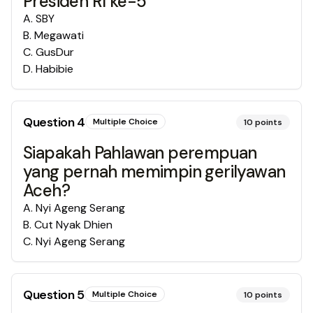
Presiden RI ke-5
A
.
SBY
B
.
Megawati
C
.
GusDur
D
.
Habibie
Question
4
Multiple Choice
10
points
Siapakah Pahlawan perempuan
yang pernah memimpin gerilyawan
Aceh?
A
.
Nyi Ageng Serang
B
.
Cut Nyak Dhien
C
.
Nyi Ageng Serang
Question
5
Multiple Choice
10
points