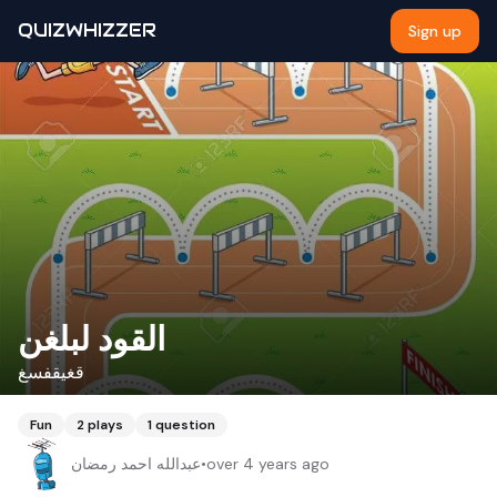
QUIZWHIZZER
Sign up
القود لبلغن
قغيقفسغ
Fun
2
plays
1
question
عبدالله احمد رمضان
•
over 4 years ago