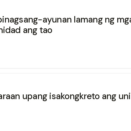
o o pinagsang-ayunan lamang ng m
nidad ang tao
aan upang isakongkreto ang unib