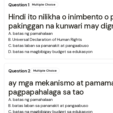
Question
1
Multiple Choice
Hindi ito nilikha o inimbent
pakinggan na kunwari may dig
A
.
batas ng pamahalaan
B
.
Universal Declaration of Human Rights
C
.
batas laban sa pananakit at pangaabuso
D
.
batas na magbibigay budget sa edukasyon
Question
2
Multiple Choice
ay mga mekanismo at pamamar
pagpapahalaga sa tao
A
.
batas ng pamahalaan
B
.
batas laban sa pananakit at pangaabuso
C
.
batas na magbibigay budget sa edukasyon