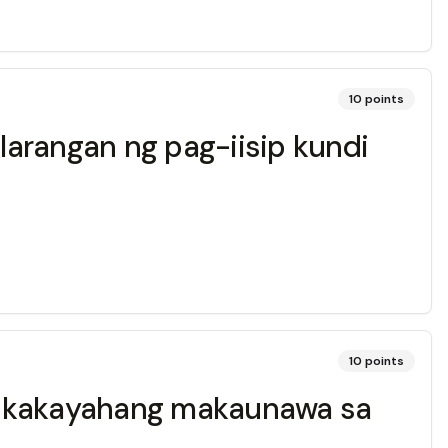
10
points
larangan ng pag-iisip kundi
10
points
ay kakayahang makaunawa sa