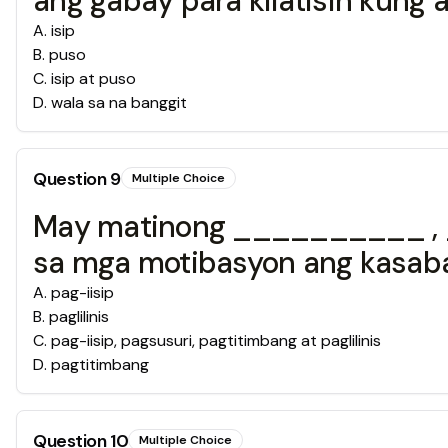
ang gabay para kilatisin kung 
A
.
isip
B
.
puso
C
.
isip at puso
D
.
wala sa na banggit
Question
9
Multiple Choice
May matinong __________ 
sa mga motibasyon ang kasaba
A
.
pag-iisip
B
.
paglilinis
C
.
pag-iisip, pagsusuri, pagtitimbang at paglilinis
D
.
pagtitimbang
Question
10
Multiple Choice