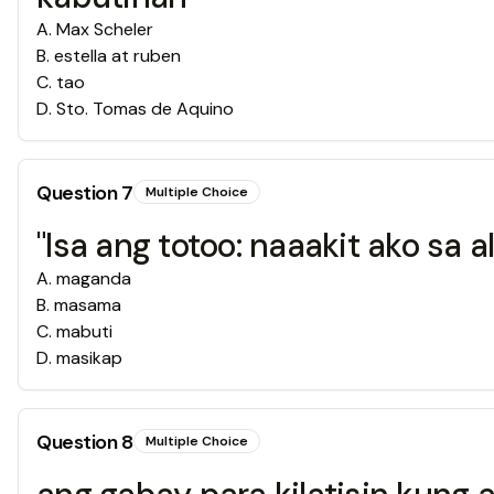
A
.
Max Scheler
B
.
estella at ruben
C
.
tao
D
.
Sto. Tomas de Aquino
Question
7
Multiple Choice
"Isa ang totoo: naaakit ako s
A
.
maganda
B
.
masama
C
.
mabuti
D
.
masikap
Question
8
Multiple Choice