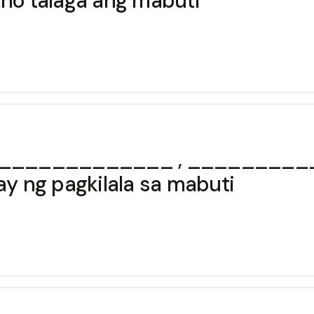
ano talaga ang mabuti
, _____________ , ________
y ng pagkilala sa mabuti