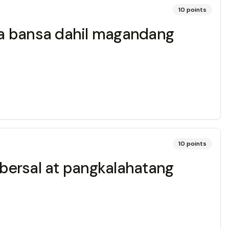
10
points
ga bansa dahil magandang
10
points
ersal at pangkalahatang