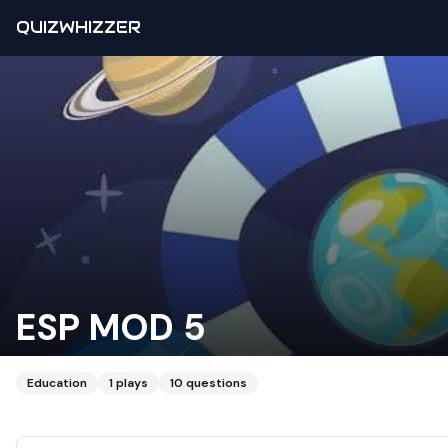
QUIZWHIZZER
ESP MOD 5
Education
1
plays
10
questions