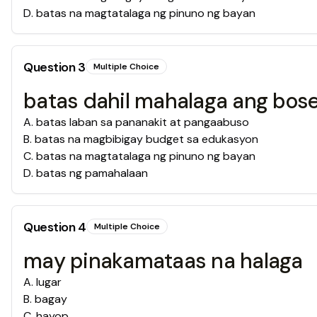
D
.
batas na magtatalaga ng pinuno ng bayan
Question
3
Multiple Choice
batas dahil mahalaga ang bose
A
.
batas laban sa pananakit at pangaabuso
B
.
batas na magbibigay budget sa edukasyon
C
.
batas na magtatalaga ng pinuno ng bayan
D
.
batas ng pamahalaan
Question
4
Multiple Choice
may pinakamataas na halaga
A
.
lugar
B
.
bagay
C
.
hayop