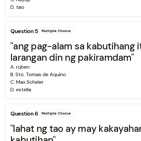
D
.
tao
Question
5
Multiple Choice
"ang pag-alam sa kabutihang i
larangan din ng pakiramdam"
A
.
ruben
B
.
Sto. Tomas de Aquino
C
.
Max Scheler
D
.
estella
Question
6
Multiple Choice
"lahat ng tao ay may kakayah
kabutihan"