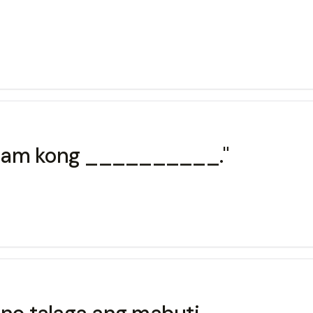
a alam kong __________."