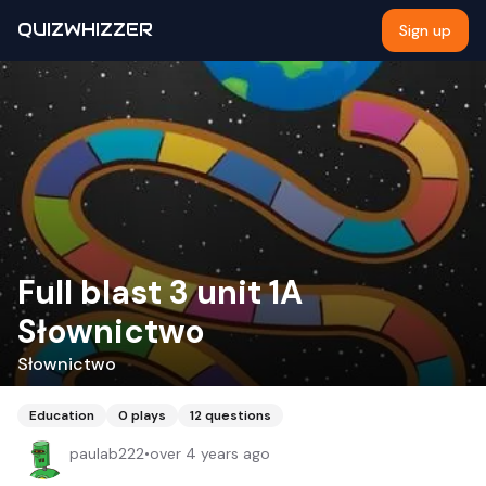
QUIZWHIZZER
Sign up
Full blast 3 unit 1A
Słownictwo
Słownictwo
Education
0
plays
12
questions
paulab222
•
over 4 years ago