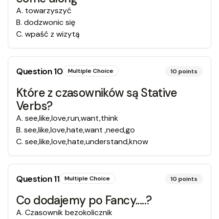
A
.
towarzyszyć
B
.
dodzwonic się
C
.
wpaść z wizytą
Question
10
Multiple Choice
10
points
Które z czasowników są Stative
Verbs?
A
.
see,like,love,run,want,think
B
.
see,like,love,hate,want ,need,go
C
.
see,like,love,hate,understand,know
Question
11
Multiple Choice
10
points
Co dodajemy po Fancy.....?
A
.
Czasownik bezokolicznik