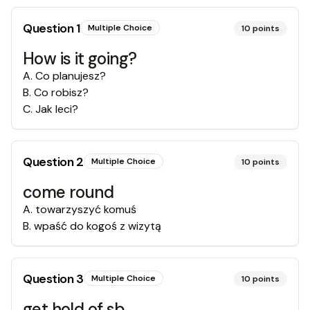
Question
1
Multiple Choice
10
points
How is it going?
A
.
Co planujesz?
B
.
Co robisz?
C
.
Jak leci?
Question
2
Multiple Choice
10
points
come round
A
.
towarzyszyć komuś
B
.
wpaść do kogoś z wizytą
Question
3
Multiple Choice
10
points
get hold of sb