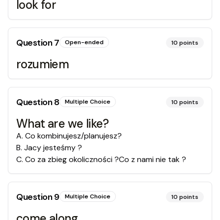
look for
Question
7
Open-ended
10
points
rozumiem
Question
8
Multiple Choice
10
points
What are we like?
A
.
Co kombinujesz/planujesz?
B
.
Jacy jesteśmy ?
C
.
Co za zbieg okoliczności ?Co z nami nie tak ?
Question
9
Multiple Choice
10
points
come along