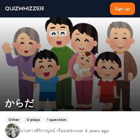
QUIZWHIZZER
Sign up
からだ
Other
0
plays
1
question
นางสาวศิริกาญจน์ เรืองเดช
•
over 4 years ago