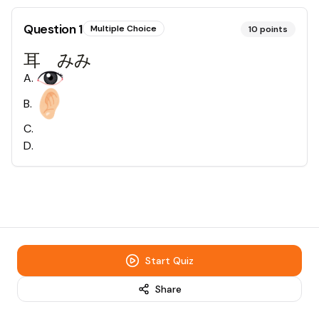
Question
1
Multiple Choice
10
points
耳 みみ
A
.
B
.
C
.
D
.
Start Quiz
Share