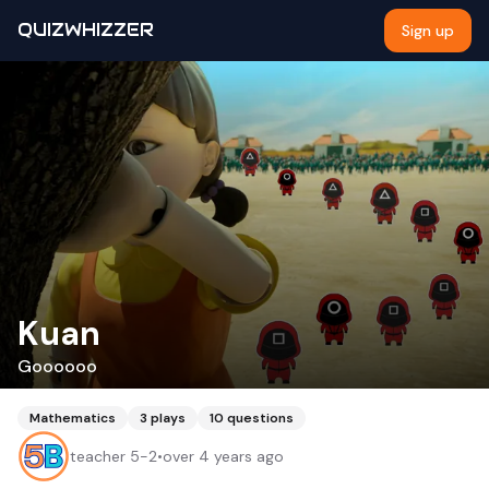
QUIZWHIZZER
Sign up
Kuan
Goooooo
Mathematics
3
plays
10
questions
teacher 5-2
•
over 4 years ago