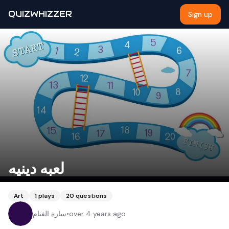
QUIZWHIZZER
Sign up
لعبه دينيه
Art
1
plays
20
questions
over 4 years ago
•
سارة الغنام