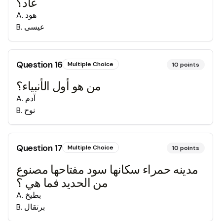
عاد؟
هود
.
A
عيسى
.
B
Question
16
Multiple Choice
10
points
من هو أول الأنبياء؟
آدم
.
A
نوح
.
B
Question
17
Multiple Choice
10
points
مدينه حمراء سكانها سود مفتاحها مصنوع
من الحديد فما هي ؟
بطيخ
.
A
برتقال
.
B