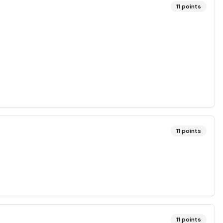
11
points
11
points
11
points