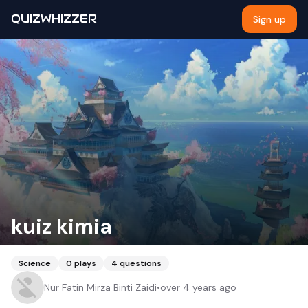
QUIZWHIZZER
Sign up
kuiz kimia
Science
0
plays
4
questions
Nur Fatin Mirza Binti Zaidi
•
over 4 years ago