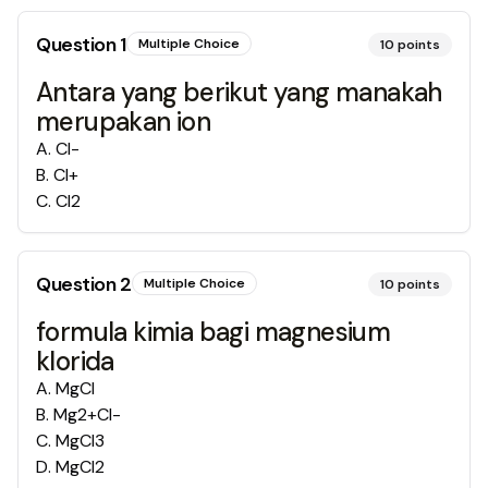
Question
1
Multiple Choice
10
points
Antara yang berikut yang manakah
merupakan ion
A
.
Cl-
B
.
Cl+
C
.
Cl2
Question
2
Multiple Choice
10
points
formula kimia bagi magnesium
klorida
A
.
MgCl
B
.
Mg2+Cl-
C
.
MgCl3
D
.
MgCl2