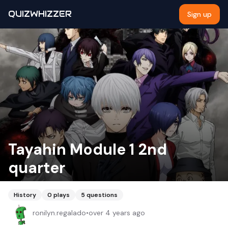
QUIZWHIZZER
Sign up
Tayahin Module 1 2nd
quarter
History
0
plays
5
questions
ronilyn.regalado
•
over 4 years ago