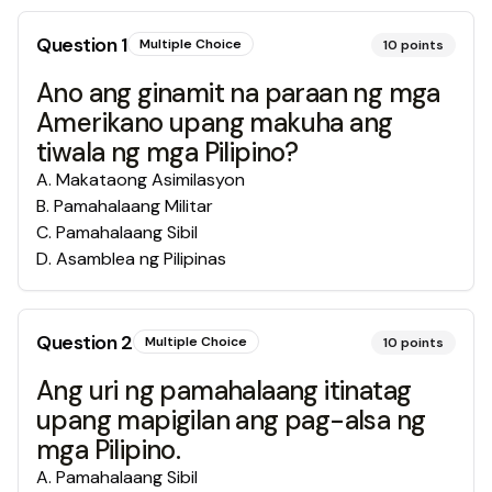
Question
1
Multiple Choice
10
points
Ano ang ginamit na paraan ng mga
Amerikano upang makuha ang
tiwala ng mga Pilipino?
A
.
Makataong Asimilasyon
B
.
Pamahalaang Militar
C
.
Pamahalaang Sibil
D
.
Asamblea ng Pilipinas
Question
2
Multiple Choice
10
points
Ang uri ng pamahalaang itinatag
upang mapigilan ang pag-alsa ng
mga Pilipino.
A
.
Pamahalaang Sibil