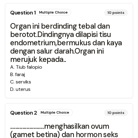
Question
1
Multiple Choice
10
points
Organ ini berdinding tebal dan
berotot.Dindingnya dilapisi tisu
endometrium,bermukus dan kaya
dengan salur darah.Organ ini
merujuk kepada..
A
.
Tiub falopio
B
.
faraj
C
.
serviks
D
.
uterus
Question
2
Multiple Choice
10
points
.........................menghasilkan ovum
(gamet betina) dan hormon seks