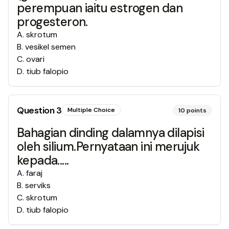
perempuan iaitu estrogen dan
progesteron.
A
.
skrotum
B
.
vesikel semen
C
.
ovari
D
.
tiub falopio
Question
3
Multiple Choice
10
points
Bahagian dinding dalamnya dilapisi
oleh silium.Pernyataan ini merujuk
kepada.....
A
.
faraj
B
.
serviks
C
.
skrotum
D
.
tiub falopio