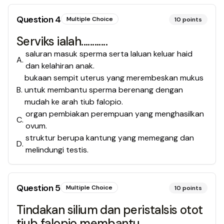
Question
4
Multiple Choice
10
points
Serviks ialah............
saluran masuk sperma serta laluan keluar haid
A
.
dan kelahiran anak.
bukaan sempit uterus yang merembeskan mukus
B
.
untuk membantu sperma berenang dengan
mudah ke arah tiub falopio.
organ pembiakan perempuan yang menghasilkan
C
.
ovum.
struktur berupa kantung yang memegang dan
D
.
melindungi testis.
Question
5
Multiple Choice
10
points
Tindakan silium dan peristalsis otot
tiub falopio membantu.....