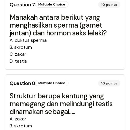
Question
7
Multiple Choice
10
points
Manakah antara berikut yang
menghasilkan sperma (gamet
jantan) dan hormon seks lelaki?
A
.
duktus sperma
B
.
skrotum
C
.
zakar
D
.
testis
Question
8
Multiple Choice
10
points
Struktur berupa kantung yang
memegang dan melindungi testis
dinamakan sebagai.....
A
.
zakar
B
.
skrotum