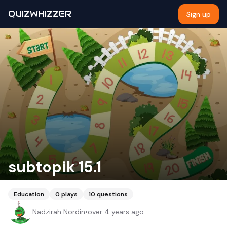
QUIZWHIZZER
Sign up
subtopik 15.1
Education
0
plays
10
questions
Nadzirah Nordin
•
over 4 years ago