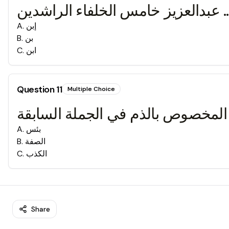
......... عبدالعزيز خامس الخلفاء الراشدين
إبن
.
A
بن
.
B
ابن
.
C
Question
11
Multiple Choice
لمخصوص بالذم في الجملة السابقة
بئس
.
A
الصفة
.
B
الكذب
.
C
Share