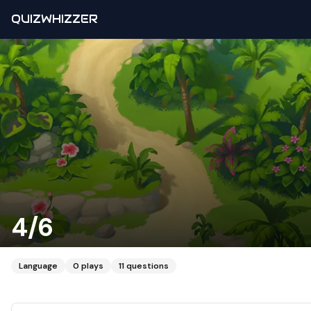
QUIZWHIZZER
4/6
Language
0
plays
11
questions