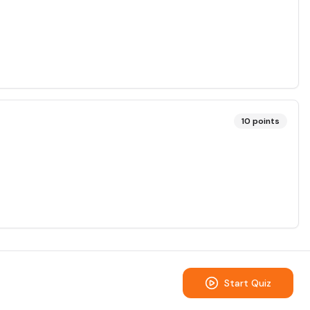
10
points
Start Quiz