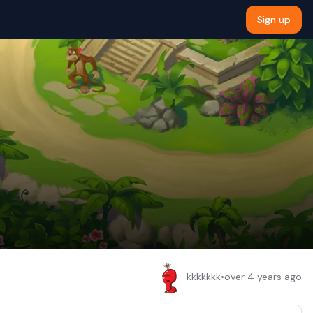
Sign up
kkkkkkk
•
over 4 years ago