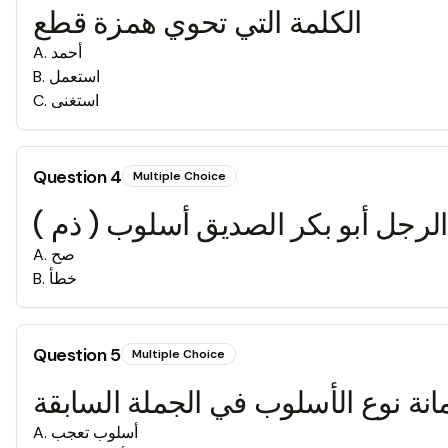
الكلمة التي تحوي همزة قطع
أحمد
.
A
استعمل
.
B
استغنى
.
C
Question
4
Multiple Choice
الرجل أبو بكر الصديق أسلوب ( ذم )
صح
.
A
خطأ
.
B
Question
5
Multiple Choice
مانة نوع الأسلوب في الجملة السابقة
أسلوب تعجب
.
A