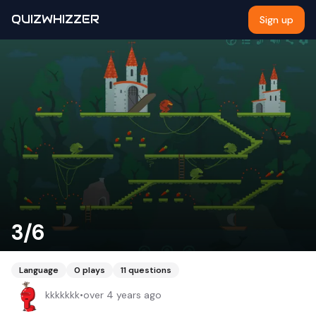
QUIZWHIZZER
Sign up
3/6
Language
0
plays
11
questions
kkkkkkk
•
over 4 years ago