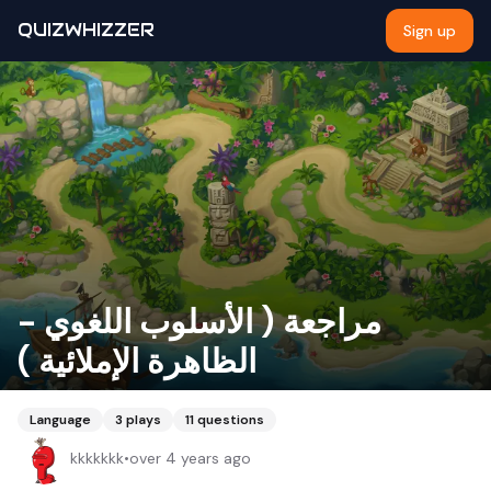
QUIZWHIZZER
Sign up
مراجعة ( الأسلوب اللغوي -
الظاهرة الإملائية )
Language
3
plays
11
questions
kkkkkkk
•
over 4 years ago