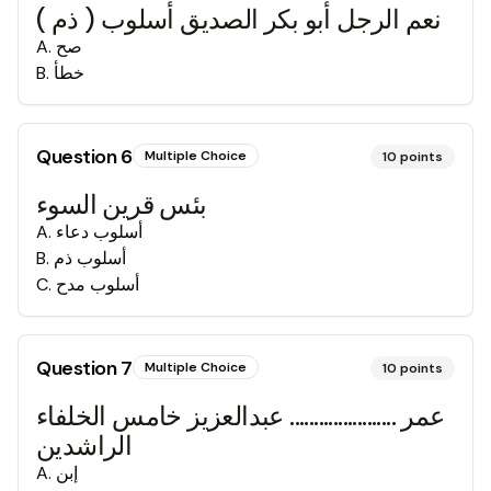
نعم الرجل أبو بكر الصديق أسلوب ( ذم )
صح
.
A
خطأ
.
B
Question
6
Multiple Choice
10
points
بئس قرين السوء
أسلوب دعاء
.
A
أسلوب ذم
.
B
أسلوب مدح
.
C
Question
7
Multiple Choice
10
points
عمر ...................... عبدالعزيز خامس الخلفاء
الراشدين
إبن
.
A