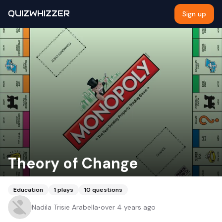
QUIZWHIZZER
Sign up
Theory of Change
Education
1
plays
10
questions
Nadila Trisie Arabella
•
over 4 years ago