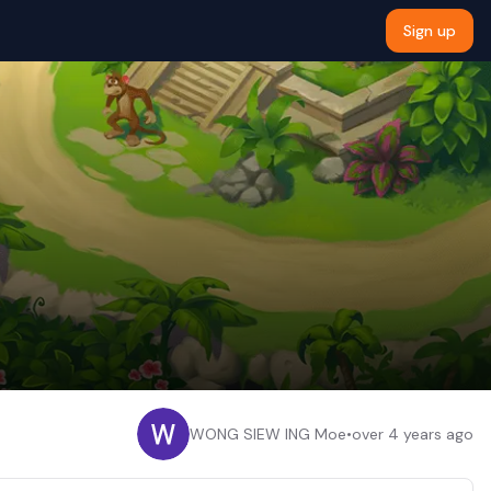
Sign up
WONG SIEW ING Moe
•
over 4 years ago