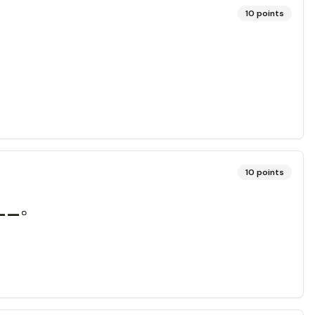
10
points
10
points
__。