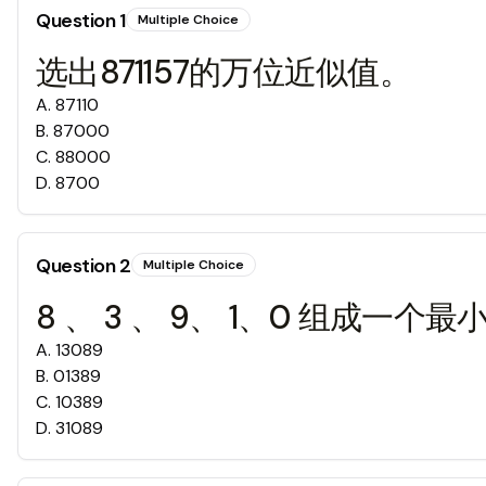
Question
1
Multiple Choice
选出871157的万位近似值。
A
.
87110
B
.
87000
C
.
88000
D
.
8700
Question
2
Multiple Choice
8 、 3 、 9、 1、0 组成一个
A
.
13089
B
.
01389
C
.
10389
D
.
31089