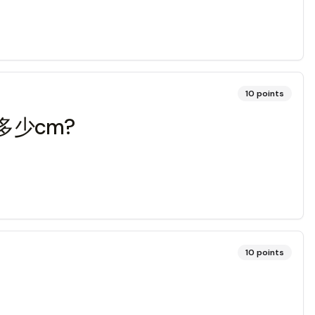
10
points
多少cm?
10
points