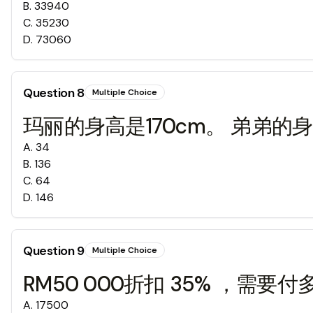
B
.
33940
C
.
35230
D
.
73060
Question
8
Multiple Choice
玛丽的身高是170cm。 弟弟的
A
.
34
B
.
136
C
.
64
D
.
146
Question
9
Multiple Choice
RM50 000折扣 35% ，需要
A
.
17500