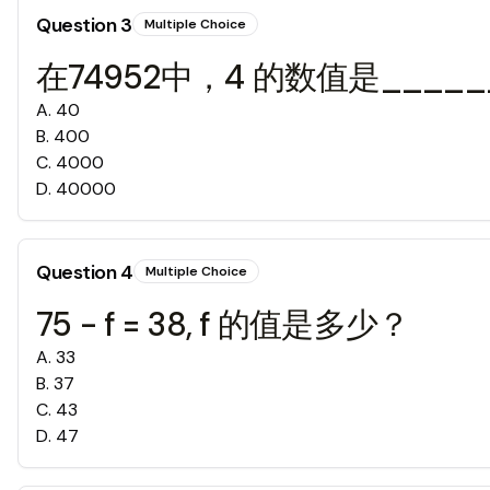
Question
3
Multiple Choice
在74952中，4 的数值是_____
A
.
40
B
.
400
C
.
4000
D
.
40000
Question
4
Multiple Choice
75 - f = 38, f 的值是多少？
A
.
33
B
.
37
C
.
43
D
.
47