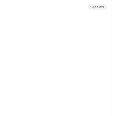
10
points