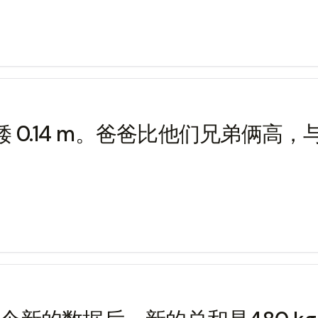
矮 0.14 m。爸爸比他们兄弟俩高，与