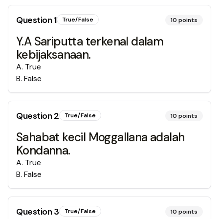
Question
1
True/False
10
points
Y.A Sariputta terkenal dalam
kebijaksanaan.
A
.
True
B
.
False
Question
2
True/False
10
points
Sahabat kecil Moggallana adalah
Kondanna.
A
.
True
B
.
False
Question
3
True/False
10
points