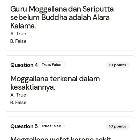
Guru Moggallana dan Sariputta
sebelum Buddha adalah Alara
Kalama.
A
.
True
B
.
False
Question
4
True/False
10
points
Moggallana terkenal dalam
kesaktiannya.
A
.
True
B
.
False
Question
5
True/False
10
points
Moggallana wafat karena sakit.