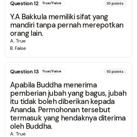
Question
12
True/False
10
points
Y.A Bakkula memiliki sifat yang
mandiri tanpa pernah merepotkan
orang lain.
A
.
True
B
.
False
Question
13
True/False
10
points
Apabila Buddha menerima
pemberian jubah yang bagus, jubah
itu tidak boleh diberikan kepada
Ananda. Permohonan tersebut
termasuk yang hendaknya diterima
oleh Buddha.
A
.
True