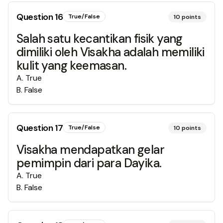
Question
16
True/False
10
points
Salah satu kecantikan fisik yang
dimiliki oleh Visakha adalah memiliki
kulit yang keemasan.
A
.
True
B
.
False
Question
17
True/False
10
points
Visakha mendapatkan gelar
pemimpin dari para Dayika.
A
.
True
B
.
False