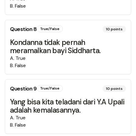
B
.
False
Question
8
True/False
10
points
Kondanna tidak pernah
meramalkan bayi Siddharta.
A
.
True
B
.
False
Question
9
True/False
10
points
Yang bisa kita teladani dari Y.A Upali
adalah kemalasannya.
A
.
True
B
.
False