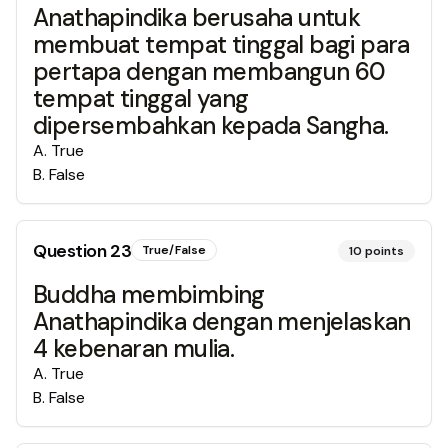
Anathapindika berusaha untuk
membuat tempat tinggal bagi para
pertapa dengan membangun 60
tempat tinggal yang
dipersembahkan kepada Sangha.
A
.
True
B
.
False
Question
23
True/False
10
points
Buddha membimbing
Anathapindika dengan menjelaskan
4 kebenaran mulia.
A
.
True
B
.
False