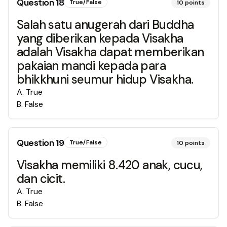
Question
18
True/False
10
points
Salah satu anugerah dari Buddha
yang diberikan kepada Visakha
adalah Visakha dapat memberikan
pakaian mandi kepada para
bhikkhuni seumur hidup Visakha.
A
.
True
B
.
False
Question
19
True/False
10
points
Visakha memiliki 8.420 anak, cucu,
dan cicit.
A
.
True
B
.
False