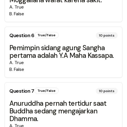
A
.
True
B
.
False
Question
6
True/False
10
points
Pemimpin sidang agung Sangha
pertama adalah Y.A Maha Kassapa.
A
.
True
B
.
False
Question
7
True/False
10
points
Anuruddha pernah tertidur saat
Buddha sedang mengajarkan
Dhamma.
A
.
True