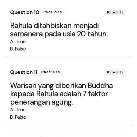
Question
10
True/False
10
points
Rahula ditahbiskan menjadi
samanera pada usia 20 tahun.
A
.
True
B
.
False
Question
11
True/False
10
points
Warisan yang diberikan Buddha
kepada Rahula adalah 7 faktor
penerangan agung.
A
.
True
B
.
False