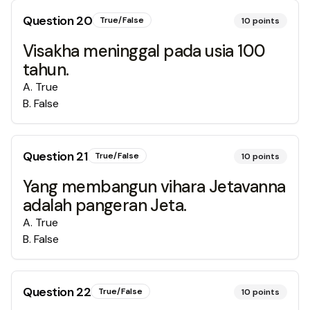
Question
20
True/False
10
points
Visakha meninggal pada usia 100
tahun.
A
.
True
B
.
False
Question
21
True/False
10
points
Yang membangun vihara Jetavanna
adalah pangeran Jeta.
A
.
True
B
.
False
Question
22
True/False
10
points