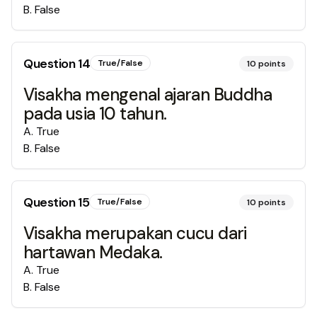
B
.
False
Question
14
True/False
10
points
Visakha mengenal ajaran Buddha
pada usia 10 tahun.
A
.
True
B
.
False
Question
15
True/False
10
points
Visakha merupakan cucu dari
hartawan Medaka.
A
.
True
B
.
False