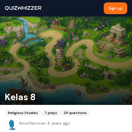
QUIZWHIZZER
Sign up
Kelas 8
Religious Studies
7
plays
25
questions
Amorfati
•
over 4 years ago