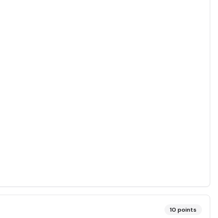
10
points