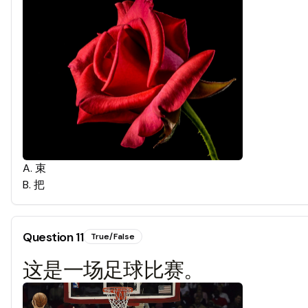
A
.
束
B
.
把
Question
11
True/False
这是一场足球比赛。