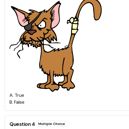
A
.
True
B
.
False
Question
4
Multiple Choice