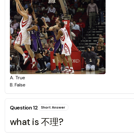
A
.
True
B
.
False
Question
12
Short Answer
what is 不理?