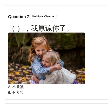
Question
7
Multiple Choice
（ ），我原谅你了。
A
.
不要紧
B
.
不客气