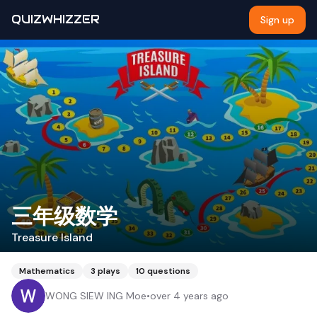
QUIZWHIZZER
Sign up
三年级数学
Treasure Island
Mathematics
3
plays
10
questions
WONG SIEW ING Moe
•
over 4 years ago