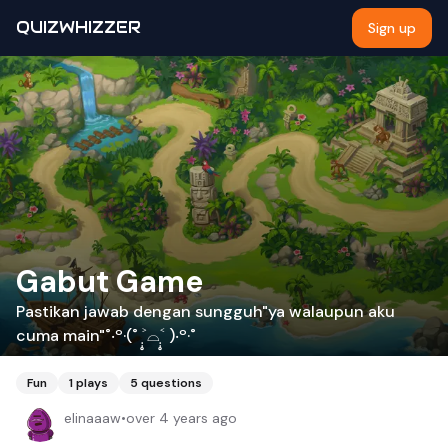
QUIZWHIZZER
Sign up
Gabut Game
Pastikan jawab dengan sungguh"ya walaupun aku
cuma main"˚‧º·(˚ ˃̣̣̥⌓˂̣̣̥ )‧º·˚
Fun
1
plays
5
questions
elinaaaw
•
over 4 years ago