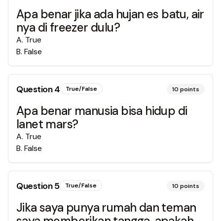
Apa benar jika ada hujan es batu, air
nya di freezer dulu?
A
.
True
B
.
False
Question
4
True/False
10
points
Apa benar manusia bisa hidup di
lanet mars?
A
.
True
B
.
False
Question
5
True/False
10
points
Jika saya punya rumah dan teman
saya memberikan tangga, apakah