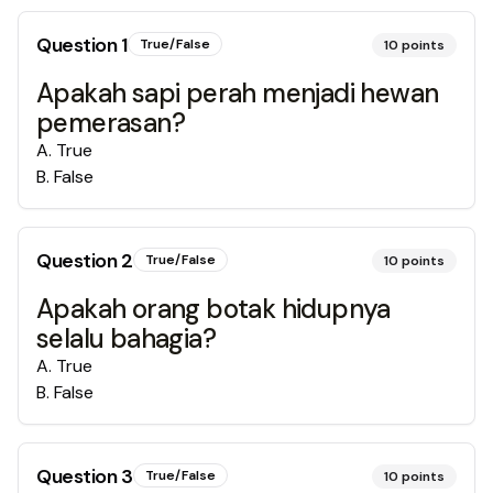
Question
1
True/False
10
points
Apakah sapi perah menjadi hewan
pemerasan?
A
.
True
B
.
False
Question
2
True/False
10
points
Apakah orang botak hidupnya
selalu bahagia?
A
.
True
B
.
False
Question
3
True/False
10
points