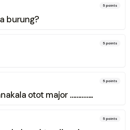
5
points
da burung?
5
points
5
points
anakala otot major …………..
5
points