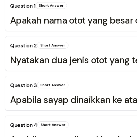
Question
1
Short Answer
Apakah nama otot yang besar 
Question
2
Short Answer
Nyatakan dua jenis otot yang 
Question
3
Short Answer
Apabila sayap dinaikkan ke atas
Question
4
Short Answer