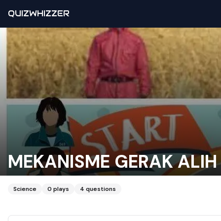
QUIZWHIZZER
MEKANISME GERAK ALIH
Science
0
plays
4
questions