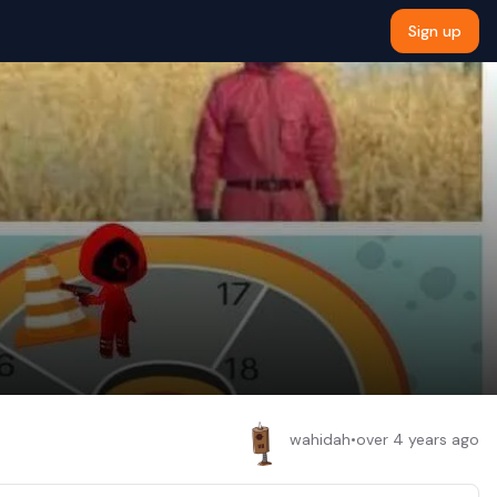
Sign up
wahidah
•
over 4 years ago