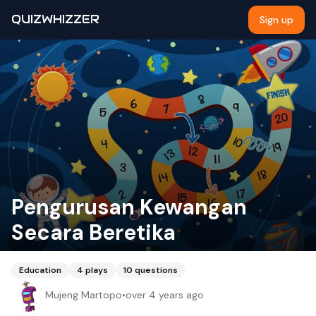
QUIZWHIZZER
Sign up
Pengurusan Kewangan
Secara Beretika
Education
4
plays
10
questions
Mujeng Martopo
•
over 4 years ago