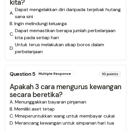
kita?
Dapat mengelakkan diri daripada terjebak hutang
A
.
sana sini
B
.
Ingin melindungi keluarga
Dapat memastikan berapa jumlah perbelanjaan
C
.
kita pada setiap hari
Untuk terus melakukan sikap boros dalam
D
.
perbelanjaan
Question
5
Multiple Response
10
points
Apakah 3 cara mengurus kewangan
secara beretika?
A
.
Menunggakkan bayaran pinjaman
B
.
Memiliki aset tetap
C
.
Mmeperuntukkan wang untuk membayar cukai
D
.
Merancang kewangan untuk simpanan hari tua