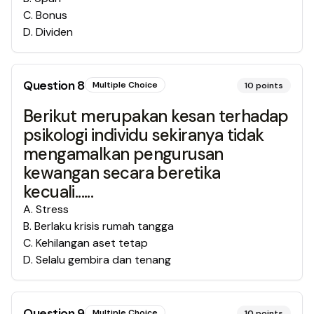
C
.
Bonus
D
.
Dividen
Question
8
Multiple Choice
10
points
Berikut merupakan kesan terhadap
psikologi individu sekiranya tidak
mengamalkan pengurusan
kewangan secara beretika
kecuali......
A
.
Stress
B
.
Berlaku krisis rumah tangga
C
.
Kehilangan aset tetap
D
.
Selalu gembira dan tenang
Question
9
Multiple Choice
10
points