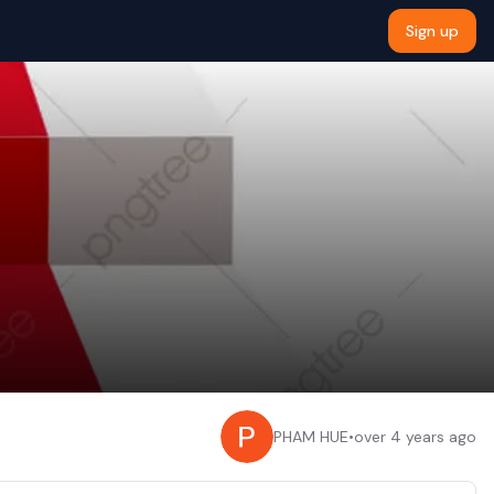
Sign up
PHAM HUE
•
over 4 years ago