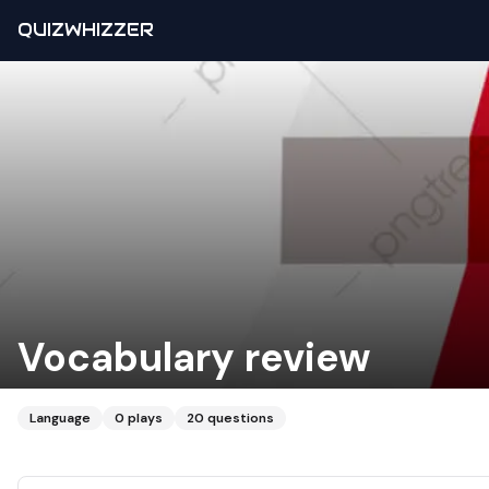
QUIZWHIZZER
Vocabulary review
Language
0
plays
20
questions