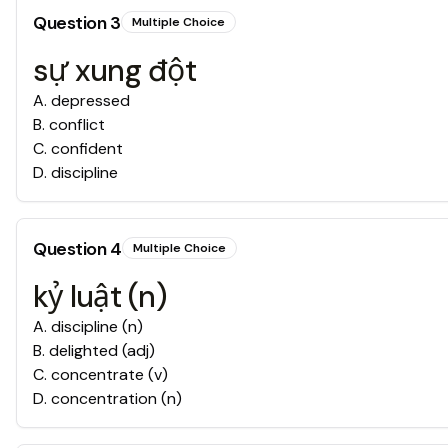
Question
3
Multiple Choice
sự xung đột
A
.
depressed
B
.
conflict
C
.
confident
D
.
discipline
Question
4
Multiple Choice
kỷ luật (n)
A
.
discipline (n)
B
.
delighted (adj)
C
.
concentrate (v)
D
.
concentration (n)