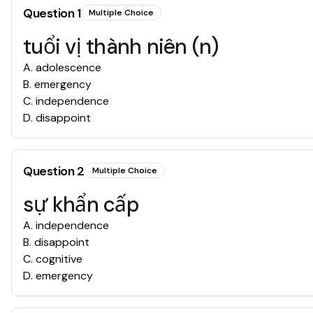
Question
1
Multiple Choice
tuổi vị thành niên (n)
A
.
adolescence
B
.
emergency
C
.
independence
D
.
disappoint
Question
2
Multiple Choice
sự khẩn cấp
A
.
independence
B
.
disappoint
C
.
cognitive
D
.
emergency