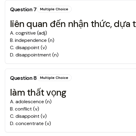
Question
7
Multiple Choice
liên quan đến nhận thức, dựa 
A
.
cognitive (adj)
B
.
independence (n)
C
.
disappoint (v)
D
.
disappointment (n)
Question
8
Multiple Choice
làm thất vọng
A
.
adolescence (n)
B
.
conflict (v)
C
.
disappoint (v)
D
.
concentrate (v)