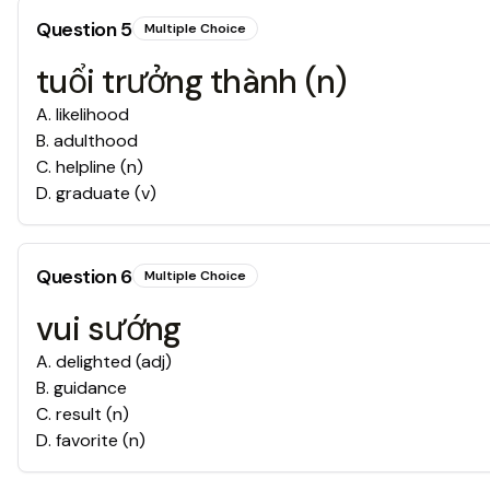
Question
5
Multiple Choice
tuổi trưởng thành (n)
A
.
likelihood
B
.
adulthood
C
.
helpline (n)
D
.
graduate (v)
Question
6
Multiple Choice
vui sướng
A
.
delighted (adj)
B
.
guidance
C
.
result (n)
D
.
favorite (n)