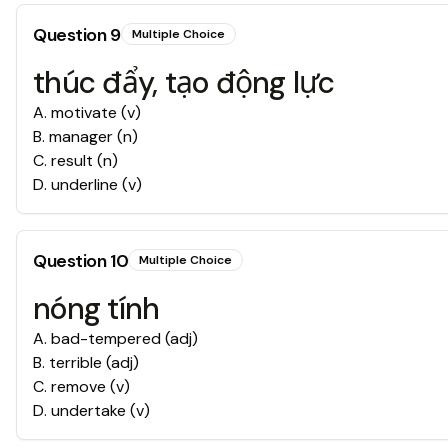
Question
9
Multiple Choice
thúc đẩy, tạo động lực
A
.
motivate (v)
B
.
manager (n)
C
.
result (n)
D
.
underline (v)
Question
10
Multiple Choice
nóng tính
A
.
bad-tempered (adj)
B
.
terrible (adj)
C
.
remove (v)
D
.
undertake (v)