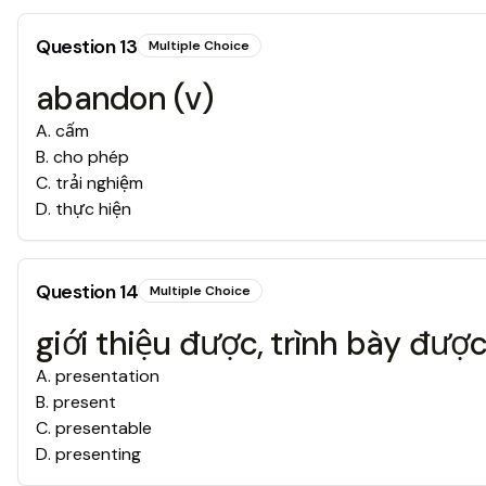
Question
13
Multiple Choice
abandon (v)
A
.
cấm
B
.
cho phép
C
.
trải nghiệm
D
.
thực hiện
Question
14
Multiple Choice
giới thiệu được, trình bày đượ
A
.
presentation
B
.
present
C
.
presentable
D
.
presenting