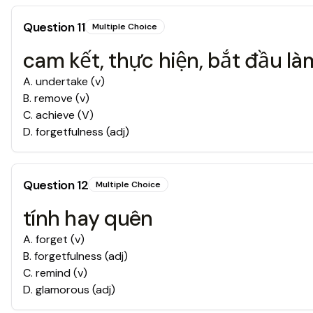
Question
11
Multiple Choice
cam kết, thực hiện, bắt đầu là
A
.
undertake (v)
B
.
remove (v)
C
.
achieve (V)
D
.
forgetfulness (adj)
Question
12
Multiple Choice
tính hay quên
A
.
forget (v)
B
.
forgetfulness (adj)
C
.
remind (v)
D
.
glamorous (adj)