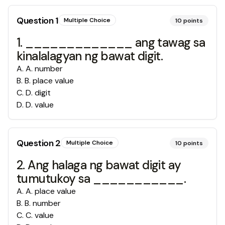
Question
1
Multiple Choice
10
points
1. _____________ ang tawag sa
kinalalagyan ng bawat digit.
A
.
A. number
B
.
B. place value
C
.
D. digit
D
.
D. value
Question
2
Multiple Choice
10
points
2. Ang halaga ng bawat digit ay
tumutukoy sa ___________.
A
.
A. place value
B
.
B. number
C
.
C. value