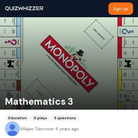
QUIZWHIZZER
Sign up
Mathematics 3
Education
0
plays
5
questions
Villajen Tiao
•
over 4 years ago