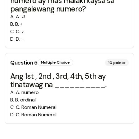
numero ay mas malaki kaysa sa
pangalawang numero?
A
.
A. #
B
.
B. <
C
.
C. >
D
.
D. =
Question
5
Multiple Choice
10
points
Ang 1st , 2nd , 3rd, 4th, 5th ay
tinatawag na __________.
A
.
A. numero
B
.
B. ordinal
C
.
C. Roman Numeral
D
.
C. Roman Numeral