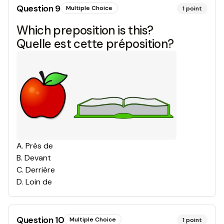
Question
9
Multiple Choice
1
point
Which preposition is this?
Quelle est cette préposition?
A
.
Près de
B
.
Devant
C
.
Derrière
D
.
Loin de
Question
10
Multiple Choice
1
point