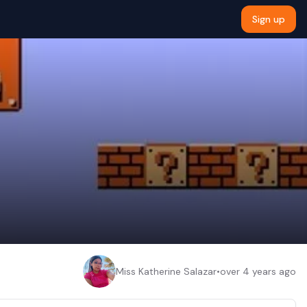
Sign up
Miss Katherine Salazar
•
over 4 years ago