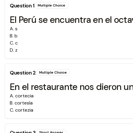
Question
1
Multiple Choice
El Perú se encuentra en el octa
A
.
s
B
.
b
C
.
c
D
.
z
Question
2
Multiple Choice
En el restaurante nos diero
A
.
cortecia
B
.
cortesía
C
.
cortezia
Question
3
Short Answer