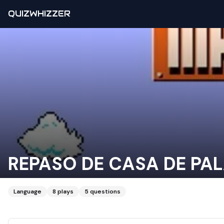
QUIZWHIZZER
REPASO DE CASA DE PA
Language
8
plays
5
questions