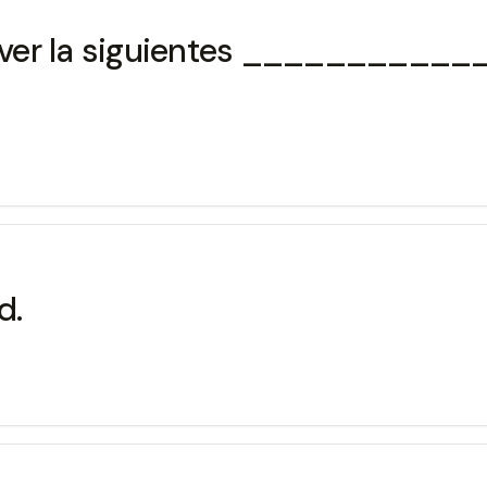
solver la siguientes __________
d.