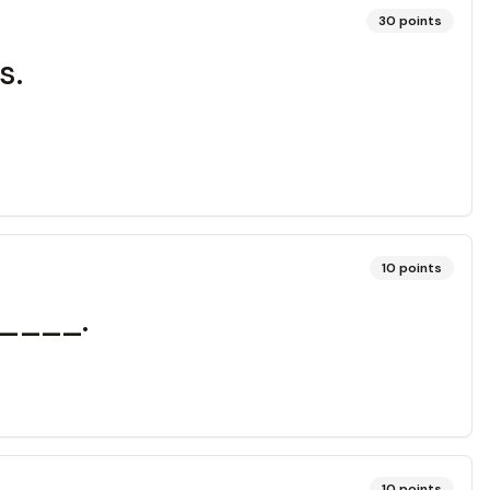
30
points
s.
10
points
_____.
10
points