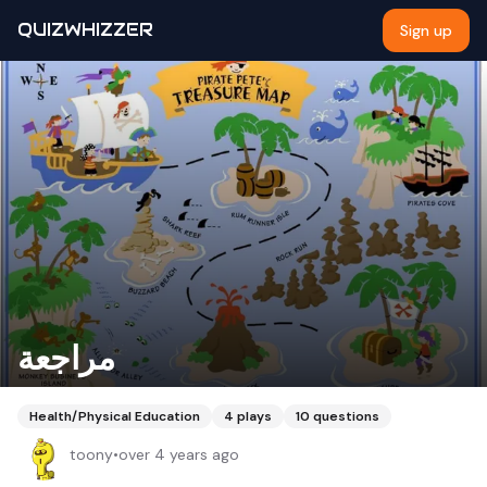
QUIZWHIZZER
Sign up
مراجعة
Health/Physical Education
4
plays
10
questions
toony
•
over 4 years ago