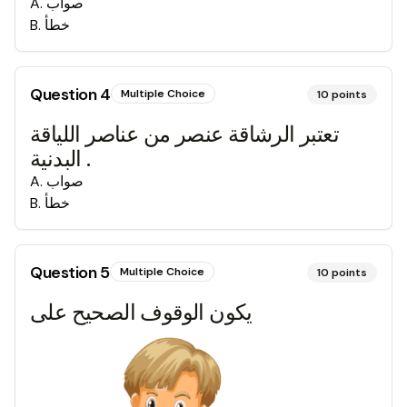
صواب
.
A
خطأ
.
B
Question
4
Multiple Choice
10
points
تعتبر الرشاقة عنصر من عناصر اللياقة
البدنية .
صواب
.
A
خطأ
.
B
Question
5
Multiple Choice
10
points
يكون الوقوف الصحيح على