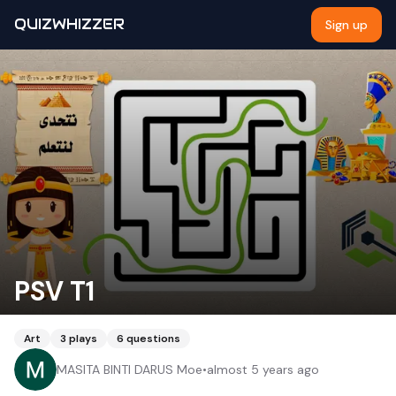
QUIZWHIZZER
Sign up
PSV T1
Art
3
plays
6
questions
MASITA BINTI DARUS Moe
•
almost 5 years ago