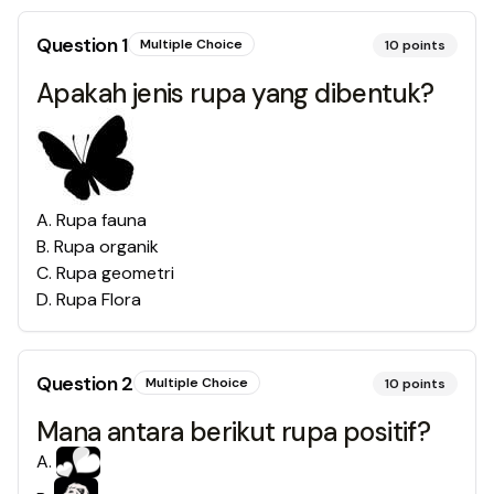
Question
1
Multiple Choice
10
points
Apakah jenis rupa yang dibentuk?
A
.
Rupa fauna
B
.
Rupa organik
C
.
Rupa geometri
D
.
Rupa Flora
Question
2
Multiple Choice
10
points
Mana antara berikut rupa positif?
A
.