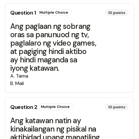
Question
1
Multiple Choice
10
points
Ang paglaan ng sobrang
oras sa panunuod ng tv,
paglalaro ng video games,
at pagiging hindi aktibo
ay hindi maganda sa
iyong katawan.
A
.
Tama
B
.
Mali
Question
2
Multiple Choice
10
points
Ang katawan natin ay
kinakailangan ng pisikal na
aktibidad upang manatiling