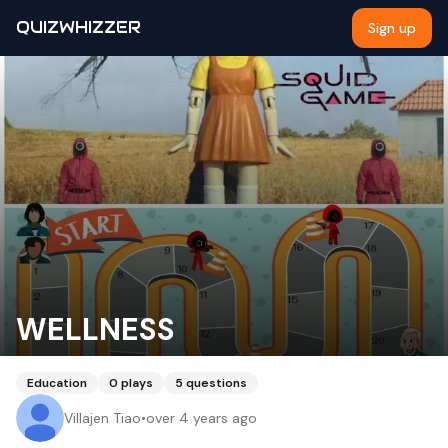
QUIZWHIZZER
Sign up
WELLNESS
Education
0
plays
5
questions
Villajen Tiao
•
over 4 years ago