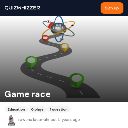
QUIZWHIZZER
Sign up
Game race
Education
0
plays
1
question
rowena.lacar
•
almost 5 years ago