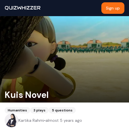
QUIZWHIZZER
Sign up
Kuis Novel
Humanities
3
plays
5
questions
Kartika Rahmi
•
almost 5 years ago