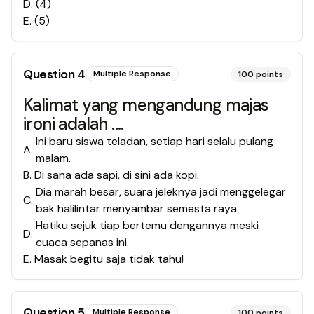
D
.
(4)
E
.
(5)
Question
4
Multiple Response
100
points
Kalimat yang mengandung majas
ironi adalah ....
Ini baru siswa teladan, setiap hari selalu pulang
A
.
malam.
B
.
Di sana ada sapi, di sini ada kopi.
Dia marah besar, suara jeleknya jadi menggelegar
C
.
bak halilintar menyambar semesta raya.
Hatiku sejuk tiap bertemu dengannya meski
D
.
cuaca sepanas ini.
E
.
Masak begitu saja tidak tahu!
Question
5
Multiple Response
100
points