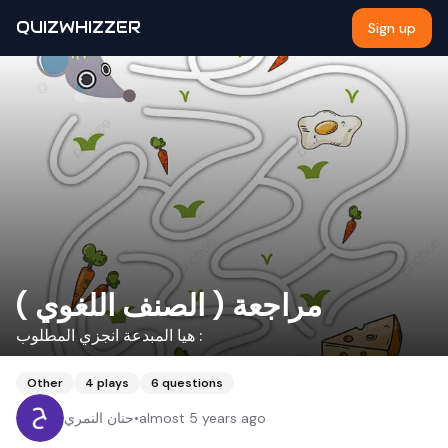
QUIZWHIZZER
Sign up
مراجعة ( الصنف اللغوي )
هيا المبدعة انجزي المطلوب :
Other
4
plays
6
questions
almost 5 years ago
•
حنان النمري