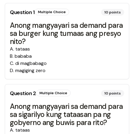
Question
1
Multiple Choice
10
points
Anong mangyayari sa demand para
sa burger kung tumaas ang presyo
nito?
A
.
tataas
B
.
bababa
C
.
di magbabago
D
.
magiging zero
Question
2
Multiple Choice
10
points
Anong mangyayari sa demand para
sa sigarilyo kung tataasan pa ng
gobyerno ang buwis para rito?
A
.
tataas