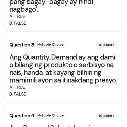
pang bagay-bagay ay hindi
nagbago'.
A
.
TRUE
B
.
FALSE
Question
8
Multiple Choice
10
points
Ang Quantity Demand ay ang dami
o bilang ng produkto o serbisyo na
nais, handa, at kayang bilhin ng
mamimili ayon sa itinakdang presyo.
A
.
TRUE
B
.
FALSE
Question
9
Multiple Choice
10
points