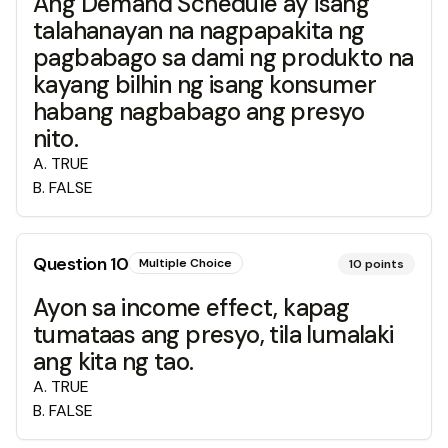
Ang Demand Schedule ay isang
talahanayan na nagpapakita ng
pagbabago sa dami ng produkto na
kayang bilhin ng isang konsumer
habang nagbabago ang presyo
nito.
A
.
TRUE
B
.
FALSE
Question
10
Multiple Choice
10
points
Ayon sa income effect, kapag
tumataas ang presyo, tila lumalaki
ang kita ng tao.
A
.
TRUE
B
.
FALSE