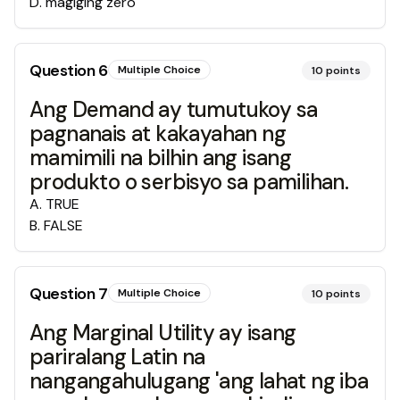
D
.
magiging zero
Question
6
Multiple Choice
10
points
Ang Demand ay tumutukoy sa
pagnanais at kakayahan ng
mamimili na bilhin ang isang
produkto o serbisyo sa pamilihan.
A
.
TRUE
B
.
FALSE
Question
7
Multiple Choice
10
points
Ang Marginal Utility ay isang
pariralang Latin na
nangangahulugang 'ang lahat ng iba