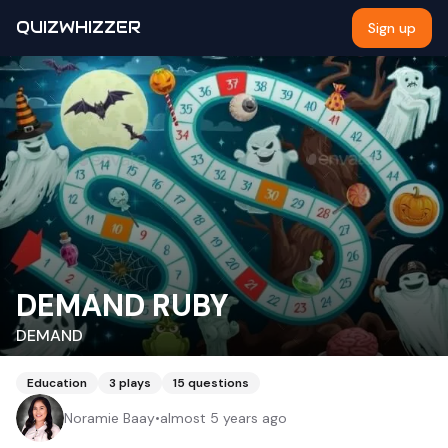
QUIZWHIZZER
Sign up
DEMAND RUBY
DEMAND
Education
3
plays
15
questions
Noramie Baay
•
almost 5 years ago