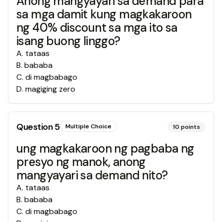
Anong mangyayari sa demand para
sa mga damit kung magkakaroon
ng 40% discount sa mga ito sa
isang buong linggo?
A
.
tataas
B
.
bababa
C
.
di magbabago
D
.
magiging zero
Question
5
Multiple Choice
10
points
ung magkakaroon ng pagbaba ng
presyo ng manok, anong
mangyayari sa demand nito?
A
.
tataas
B
.
bababa
C
.
di magbabago