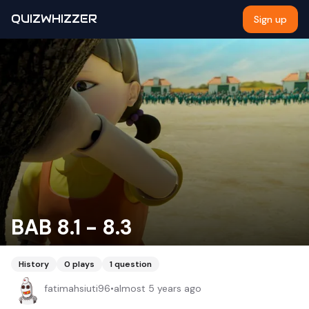
QUIZWHIZZER
Sign up
BAB 8.1 - 8.3
History
0
plays
1
question
fatimahsiuti96
•
almost 5 years ago