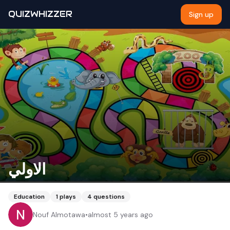
QUIZWHIZZER
Sign up
الاولي
Education
1
plays
4
questions
Nouf Almotawa
•
almost 5 years ago