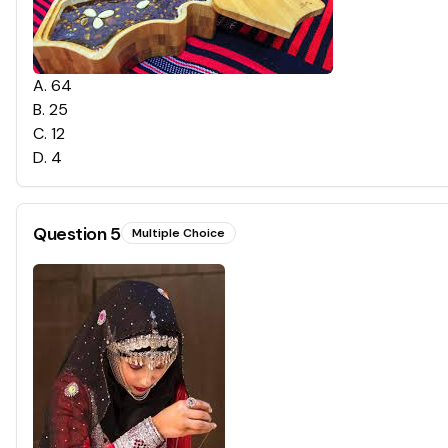
A
.
64
B
.
25
C
.
12
D
.
4
Question
5
Multiple Choice