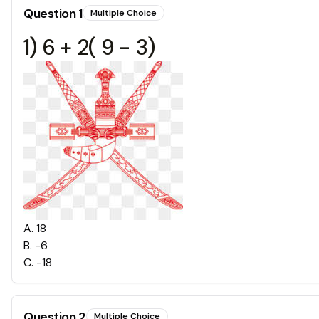
Question
1
Multiple Choice
1) 6 + 2( 9 - 3)
A
.
18
B
.
-6
C
.
-18
Question
2
Multiple Choice