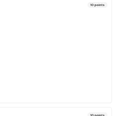
10
points
10
points