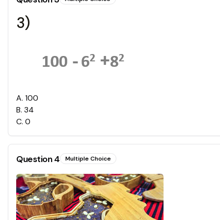
3)
A
.
100
B
.
34
C
.
0
Question
4
Multiple Choice