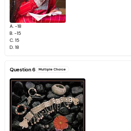
A
.
-18
B
.
-15
C
.
15
D
.
18
Question
6
Multiple Choice