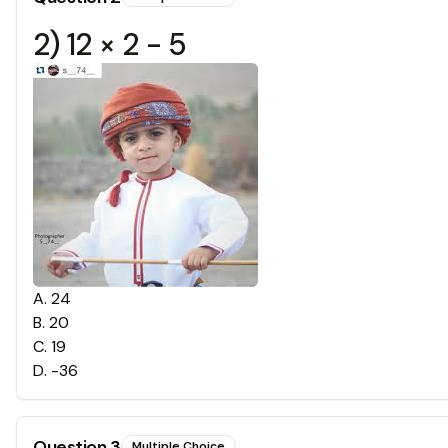
2) 12 × 2 - 5
A
.
24
B
.
20
C
.
19
D
.
-36
Question
3
Multiple Choice