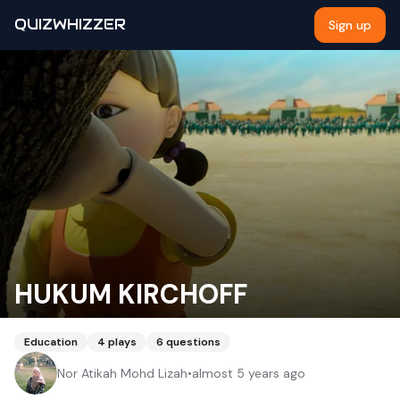
QUIZWHIZZER
Sign up
HUKUM KIRCHOFF
Education
4
plays
6
questions
Nor Atikah Mohd Lizah
•
almost 5 years ago