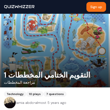
QUIZWHIZZER
Sign up
التقويم الختامي المخططات 1
مراجعة المخططات
Technology
10
plays
7
questions
lamia abdo
•
almost 5 years ago