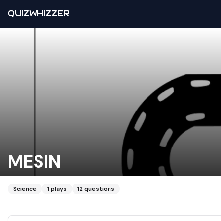
QUIZWHIZZER
MESIN
Science
1
plays
12
questions