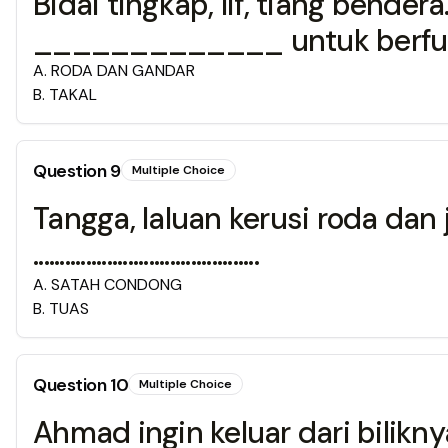
Bidai tingkap, lif, tiang bende
_____________ untuk berfun
A
.
RODA DAN GANDAR
B
.
TAKAL
Question
9
Multiple Choice
Tangga, laluan kerusi roda dan
...........................................
A
.
SATAH CONDONG
B
.
TUAS
Question
10
Multiple Choice
Ahmad ingin keluar dari bilik