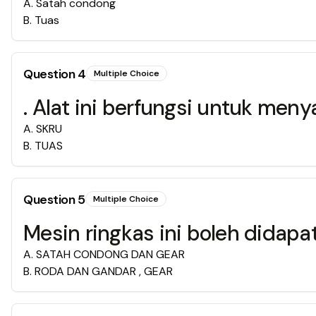
A
.
Satah condong
B
.
Tuas
Question
4
Multiple Choice
. Alat ini berfungsi untuk men
A
.
SKRU
B
.
TUAS
Question
5
Multiple Choice
Mesin ringkas ini boleh didapat
A
.
SATAH CONDONG DAN GEAR
B
.
RODA DAN GANDAR , GEAR