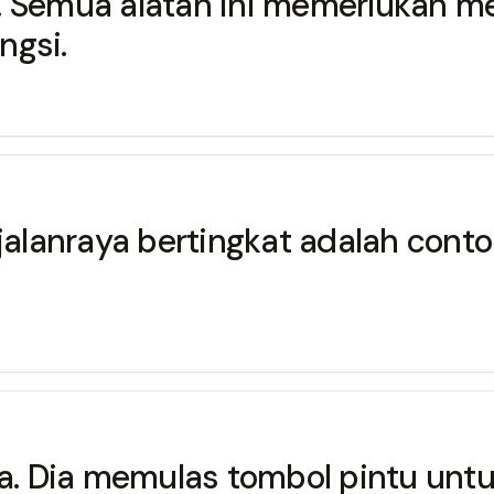
ra. Semua alatan ini memerlukan me
gsi.
 jalanraya bertingkat adalah conto
nya. Dia memulas tombol pintu un