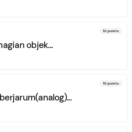
10
points
agian objek...
10
points
berjarum(analog)...