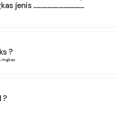
..................................
ks ?
 ringkas
 ?