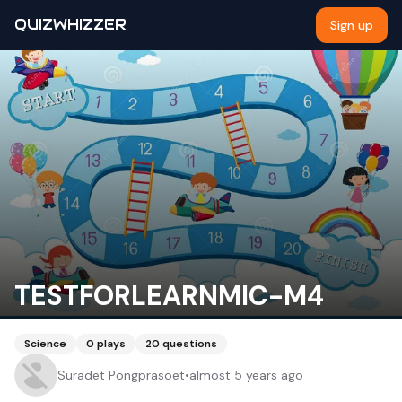
QUIZWHIZZER
Sign up
TESTFORLEARNMIC-M4
Science
0
plays
20
questions
Suradet Pongprasoet
•
almost 5 years ago