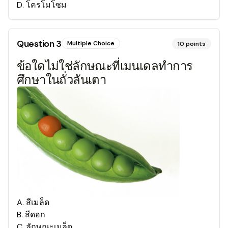
D
.
โครโมโซม
Question
3
Multiple Choice
10
points
ข้อใดไม่ใช่ลักษณะที่เมนเดลทำการ
ศึกษาในถั่วลันเตา
A
.
สีเมล็ด
B
.
สีดอก
C
.
ลักษณะเมล็ด