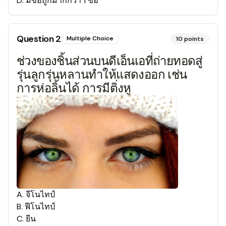
D
.
มีข้อถูกมากกว่า 1 ข้อ
Question
2
Multiple Choice
10
points
ช่วงของชิ้นส่วนบนดีเอ็นเอที่ถ่ายทอดสู่
รุ่นลูกรุ่นหลานทำให้แสดงออก เช่น
การห่อลิ้นได้ การมีติ่งหู
A
.
จีโนไทป์
B
.
ฟีโนไทป์
C
.
ยีน