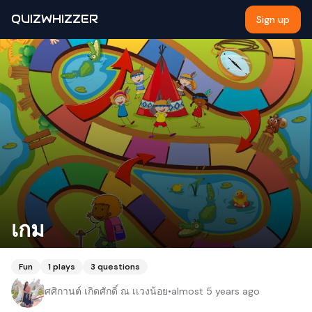
QUIZWHIZZER
Sign up
เกม
Fun
1
plays
3
questions
ศศิกานต์ เกิดศักดิ์ ณ เเวงน้อย
•
almost 5 years ago