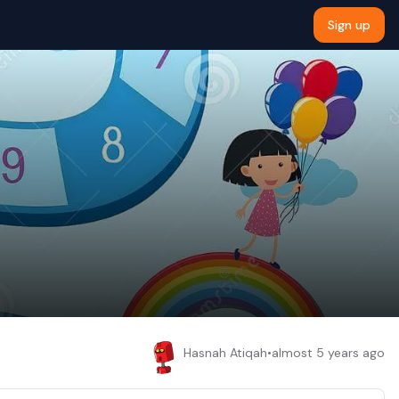
Sign up
Hasnah Atiqah
•
almost 5 years ago