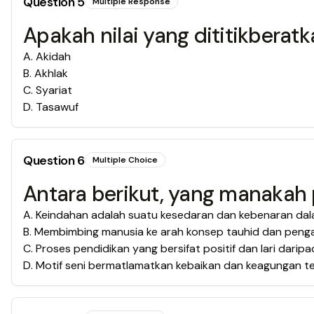
Question
5
Multiple Response
Apakah nilai yang dititikberat
A
.
Akidah
B
.
Akhlak
C
.
Syariat
D
.
Tasawuf
Question
6
Multiple Choice
Antara berikut, yang manakah 
A
.
Keindahan adalah suatu kesedaran dan kebenaran da
B
.
Membimbing manusia ke arah konsep tauhid dan penga
C
.
Proses pendidikan yang bersifat positif dan lari daripa
D
.
Motif seni bermatlamatkan kebaikan dan keagungan t