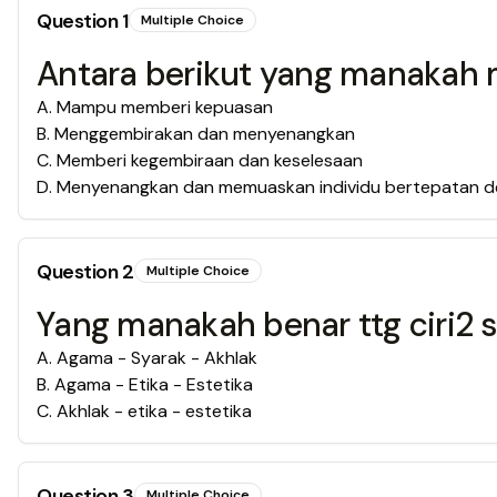
Question
1
Multiple Choice
Antara berikut yang manakah 
A
.
Mampu memberi kepuasan
B
.
Menggembirakan dan menyenangkan
C
.
Memberi kegembiraan dan keselesaan
D
.
Menyenangkan dan memuaskan individu bertepatan de
Question
2
Multiple Choice
Yang manakah benar ttg ciri2 s
A
.
Agama - Syarak - Akhlak
B
.
Agama - Etika - Estetika
C
.
Akhlak - etika - estetika
Question
3
Multiple Choice