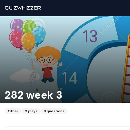
QUIZWHIZZER
282 week 3
Other
0
plays
8
questions