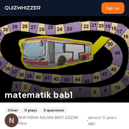
QUIZWHIZZER
Sign up
matematik bab1
Other
0
plays
5
questions
NUR FARAH NAJWA BINTI AZIZAN
almost 5 years
•
Moe
ago