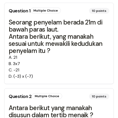
Question
1
Multiple Choice
10
points
Seorang penyelam berada 21m di
bawah paras laut.
Antara berikut, yang manakah
sesuai untuk mewakili kedudukan
penyelam itu ?
A
.
21
B
.
3x7
C
.
-21
D
.
(-3) x (-7)
Question
2
Multiple Choice
10
points
Antara berikut yang manakah
disusun dalam tertib menaik ?