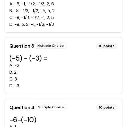
A
.
-8, -1, -1/2, -1/3, 2, 5
B
.
-8, -1/3, -1/2, -5, 5, 2
C
.
-8, -1/3, -1/2, -1, 2, 5
D
.
-8, 5, 2, -1, -1/2, -1/3
Question
3
Multiple Choice
10
points
(-5) - (-3) =
A
.
-2
B
.
2
C
.
3
D
.
-3
Question
4
Multiple Choice
10
points
-6-(-10)
A
.
1