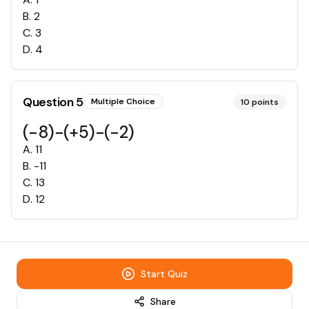
B
.
2
C
.
3
D
.
4
Question
5
Multiple Choice
10
points
(-8)-(+5)-(-2)
A
.
11
B
.
-11
C
.
13
D
.
12
Start Quiz
Share