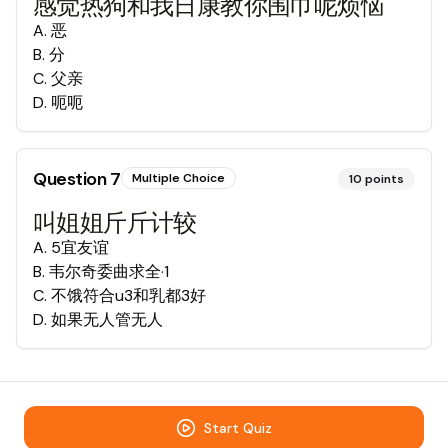
感觉热狗和我日康教你围巾呢烦恼
A
.
恶
B
.
分
C
.
父亲
D
.
呃呃
Question
7
Multiple Choice
10
points
叫姐姐斤斤计较
A
.
5宜友谊
B
.
韦尔奇委曲求全·1
C
.
不饿符合u3和乳都3好
D
.
如果无人管无人
Start Quiz