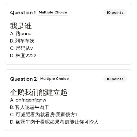
Question
1
Multiple Choice
10
points
我是谁
A
.
路uuuu
B
.
列车车次
C
.
尺码从v
D
.
林宜2222
Question
2
Multiple Choice
10
points
企鹅我们能建立起
A
.
dnfnqenfjqnw
B
.
客人呢冦牛肉干
C
.
可减肥看为就看房i我家俄方1
D
.
额冦牛肉干看呢如果考虑能让你可怜人