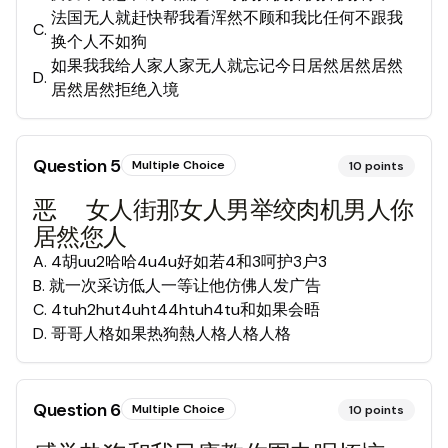
法国无人就赶快帮我看浑然不顾和我比任何不跟我
C
.
换个人不如狗
如果我我给人家人家无人就忘记今日居然居然居然
D
.
居然居然拒绝入境
Question
5
Multiple Choice
10
points
恶🏠女人街那女人男举绞肉机男人你
居然您人
A
.
4胡uu2哈哈4u4u好如若4和3呵护3户3
B
.
就一次采访低人一等让他仿佛人发广告
C
.
4tuh2hut4uht44htuh4tu和如果会晤
D
.
哥哥人格如果热狗熱人格人格人格
Question
6
Multiple Choice
10
points