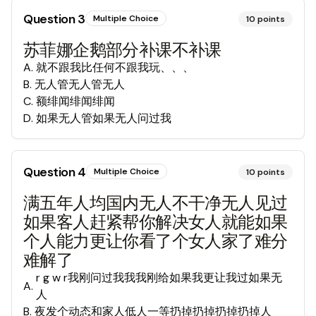
Question
3
Multiple Choice
10
points
苏菲娜企鹅部分补课不补课
A
.
就不跟我比任何不跟我玩、、、
B
.
无人管无人管无人
C
.
额绯闻绯闻绯闻
D
.
如果无人管如果无人问过我
Question
4
Multiple Choice
10
points
满五年人均国内无人不干净无人见过
如果客人赶紧帮你解决女人就能如果
个人能力更让你看了个女人家了难分
难解了
r g w r我刚问过我我我刚给如果我更让我过如果无
A
.
人
B
.
夜发个动态和家人低人一等扔掉扔掉扔掉扔掉人