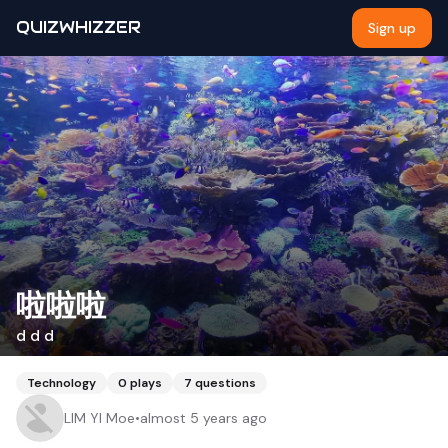
QUIZWHIZZER
Sign up
啦啦啦
d d d
Technology
0
plays
7
questions
LIM YI Moe
•
almost 5 years ago