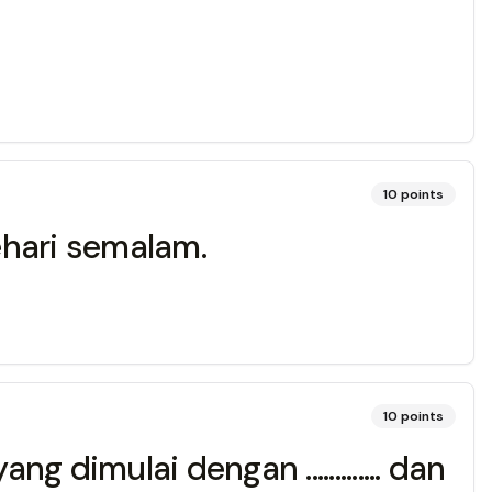
10
points
ari semalam.
10
points
imulai dengan ............. dan