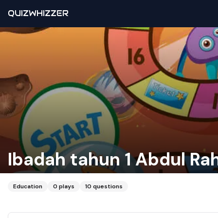
QUIZWHIZZER
Ibadah tahun 1 Abdul R
Education
0
plays
10
questions