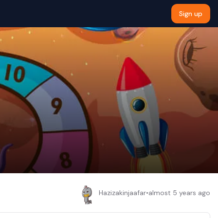
Sign up
Hazizakinjaafar
•
almost 5 years ago