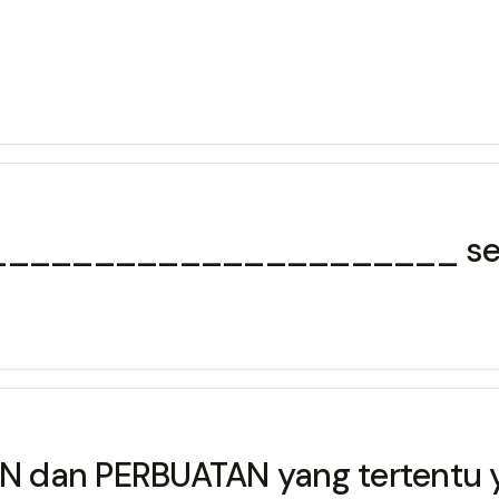
t _______________________ seh
an PERBUATAN yang tertentu yang d