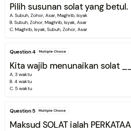
Pilih susunan solat yang betul.
A
.
Subuh, Zohor, Asar, Maghrib, Isyak
B
.
Subuh, Zohor, Maghrib, Isyak, Asar
C
.
Maghrib, Isyak, Subuh, Zohor, Asar
Question
4
Multiple Choice
Kita wajib menunaikan sola
A
.
3 waktu
B
.
4 waktu
C
.
5 waktu
Question
5
Multiple Choice
Maksud SOLAT ialah PERKATAAN d