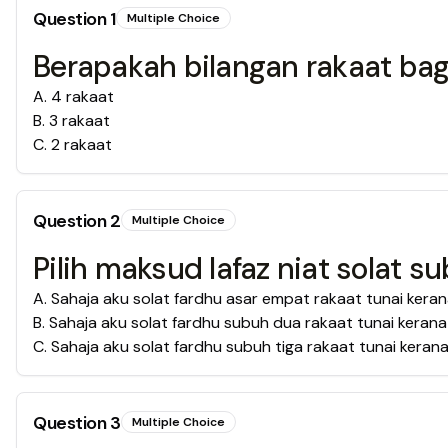
Question
1
Multiple Choice
Berapakah bilangan rakaat bag
A
.
4 rakaat
B
.
3 rakaat
C
.
2 rakaat
Question
2
Multiple Choice
Pilih maksud lafaz niat solat su
A
.
Sahaja aku solat fardhu asar empat rakaat tunai kerana
B
.
Sahaja aku solat fardhu subuh dua rakaat tunai kerana 
C
.
Sahaja aku solat fardhu subuh tiga rakaat tunai kerana 
Question
3
Multiple Choice