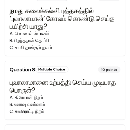
நமது கலைக்கல்வி புத்தகத்தில்
‘புவாலாமான்’ கோலம் கொண்டு செய்த
பயிற்சி யாது?
A
.
மொபைல் ஸ்டாண்ட்
B
.
பிறந்தநாள் தொப்பி
C
.
சாவி தாங்கும் தளம்
Question
8
Multiple Choice
10
points
புவாலாமானை உற்பத்தி செய்ய முடியாத
பொருள்?
A
.
கிரேயான் நிறம்
B
.
உணவு வண்ணம்
C
.
சுவரொட்டி நிறம்