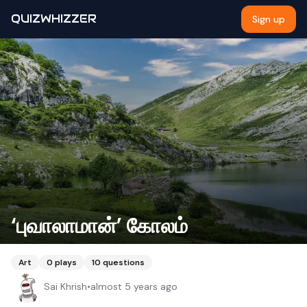
QUIZWHIZZER
Sign up
‘புவாலாமான்’ கோலம்
Art
0
plays
10
questions
Sai Khrish
•
almost 5 years ago