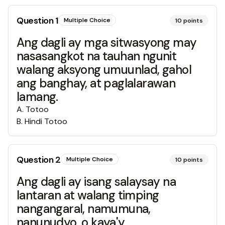
Question
1
Multiple Choice
10
points
Ang dagli ay mga sitwasyong may
nasasangkot na tauhan ngunit
walang aksyong umuunlad, gahol
ang banghay, at paglalarawan
lamang.
A
.
Totoo
B
.
Hindi Totoo
Question
2
Multiple Choice
10
points
Ang dagli ay isang salaysay na
lantaran at walang timping
nangangaral, namumuna,
nanunudyo, o kaya'y