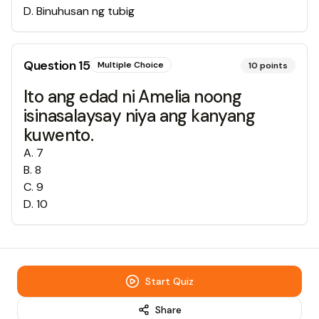
D
.
Binuhusan ng tubig
Question
15
Multiple Choice
10
points
Ito ang edad ni Amelia noong
isinasalaysay niya ang kanyang
kuwento.
A
.
7
B
.
8
C
.
9
D
.
10
Start Quiz
Share