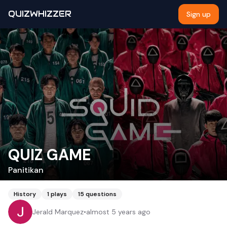
QUIZWHIZZER
Sign up
QUIZ GAME
Panitikan
History
1
plays
15
questions
Jerald Marquez
•
almost 5 years ago