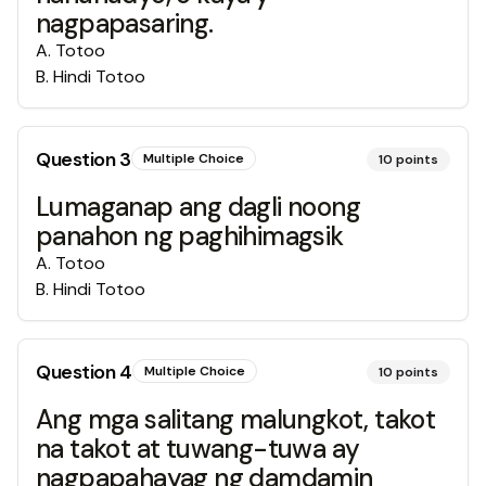
nagpapasaring.
A
.
Totoo
B
.
Hindi Totoo
Question
3
Multiple Choice
10
points
Lumaganap ang dagli noong
panahon ng paghihimagsik
A
.
Totoo
B
.
Hindi Totoo
Question
4
Multiple Choice
10
points
Ang mga salitang malungkot, takot
na takot at tuwang-tuwa ay
nagpapahayag ng damdamin