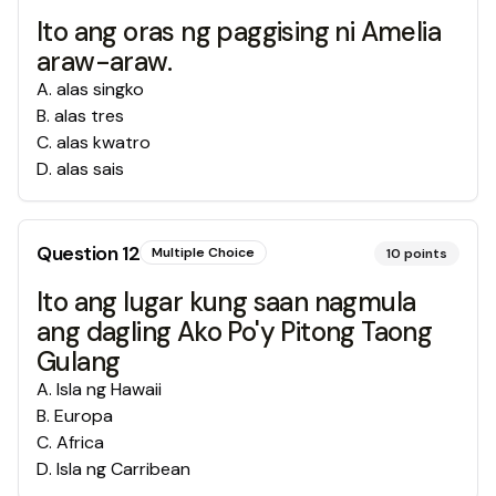
Ito ang oras ng paggising ni Amelia
araw-araw.
A
.
alas singko
B
.
alas tres
C
.
alas kwatro
D
.
alas sais
Question
12
Multiple Choice
10
points
Ito ang lugar kung saan nagmula
ang dagling Ako Po'y Pitong Taong
Gulang
A
.
Isla ng Hawaii
B
.
Europa
C
.
Africa
D
.
Isla ng Carribean