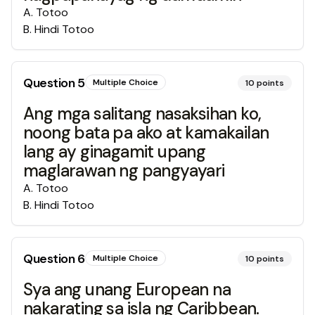
A
.
Totoo
B
.
Hindi Totoo
Question
5
Multiple Choice
10
points
Ang mga salitang nasaksihan ko,
noong bata pa ako at kamakailan
lang ay ginagamit upang
maglarawan ng pangyayari
A
.
Totoo
B
.
Hindi Totoo
Question
6
Multiple Choice
10
points
Sya ang unang European na
nakarating sa isla ng Caribbean.