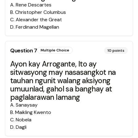
A
.
Rene Descartes
B
.
Christopher Columbus
C
.
Alexander the Great
D
.
Ferdinand Magellan
Question
7
Multiple Choice
10
points
Ayon kay Arrogante, Ito ay
sitwasyong may nasasangkot na
tauhan ngunit walang aksiyong
umuunlad, gahol sa banghay at
paglalarawan lamang
A
.
Sanaysay
B
.
Maikling Kwento
C
.
Nobela
D
.
Dagli